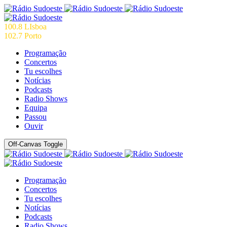
100.8 LIsboa
102.7 Porto
Programação
Concertos
Tu escolhes
Notícias
Podcasts
Radio Shows
Equipa
Passou
Ouvir
Off-Canvas Toggle
Programação
Concertos
Tu escolhes
Notícias
Podcasts
Radio Shows