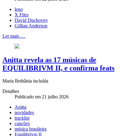
lego
X Files
David Duchovny
Gillian Anderson
Ler mais …
Anitta revela as 17 músicas de
EQUILIBRIVM II, e confirma feats
Maria Bethânia incluída
Detalhes
Publicado em 21 julho 2026
Anitta
novidades
tracklist
canções
música brasileira
Equilibrivm II