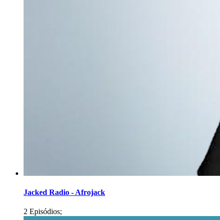
Jacked Radio - Afrojack
2 Episódios;