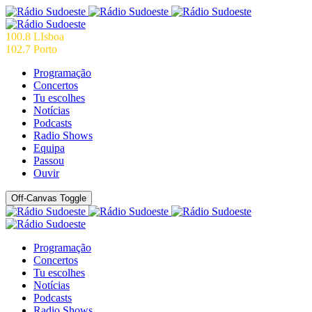
100.8 LIsboa
102.7 Porto
Programação
Concertos
Tu escolhes
Notícias
Podcasts
Radio Shows
Equipa
Passou
Ouvir
Off-Canvas Toggle
Programação
Concertos
Tu escolhes
Notícias
Podcasts
Radio Shows