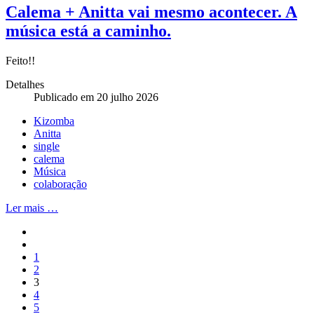
Calema + Anitta vai mesmo acontecer. A
música está a caminho.
Feito!!
Detalhes
Publicado em 20 julho 2026
Kizomba
Anitta
single
calema
Música
colaboração
Ler mais …
1
2
3
4
5