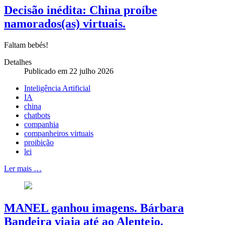
Decisão inédita: China proíbe
namorados(as) virtuais.
Faltam bebés!
Detalhes
Publicado em 22 julho 2026
Inteligência Artificial
IA
china
chatbots
companhia
companheiros virtuais
proibição
lei
Ler mais …
MANEL ganhou imagens. Bárbara
Bandeira viaja até ao Alentejo.