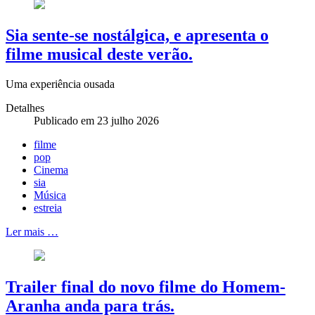
Sia sente-se nostálgica, e apresenta o
filme musical deste verão.
Uma experiência ousada
Detalhes
Publicado em 23 julho 2026
filme
pop
Cinema
sia
Música
estreia
Ler mais …
Trailer final do novo filme do Homem-
Aranha anda para trás.