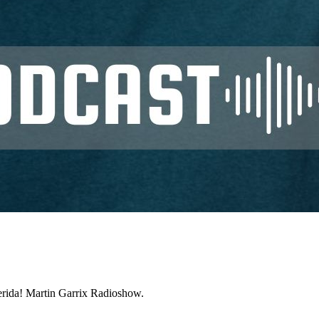
erida! Martin Garrix Radioshow.