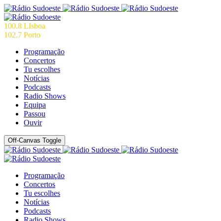
100.8 LIsboa
102.7 Porto
Programação
Concertos
Tu escolhes
Notícias
Podcasts
Radio Shows
Equipa
Passou
Ouvir
Off-Canvas Toggle
Programação
Concertos
Tu escolhes
Notícias
Podcasts
Radio Shows