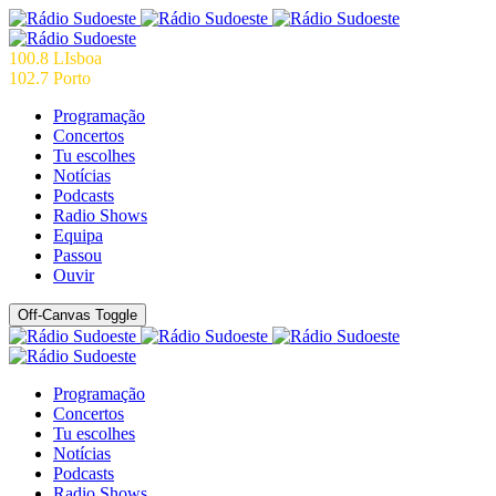
100.8 LIsboa
102.7 Porto
Programação
Concertos
Tu escolhes
Notícias
Podcasts
Radio Shows
Equipa
Passou
Ouvir
Off-Canvas Toggle
Programação
Concertos
Tu escolhes
Notícias
Podcasts
Radio Shows