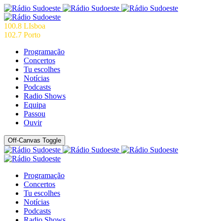
100.8 LIsboa
102.7 Porto
Programação
Concertos
Tu escolhes
Notícias
Podcasts
Radio Shows
Equipa
Passou
Ouvir
Off-Canvas Toggle
Programação
Concertos
Tu escolhes
Notícias
Podcasts
Radio Shows