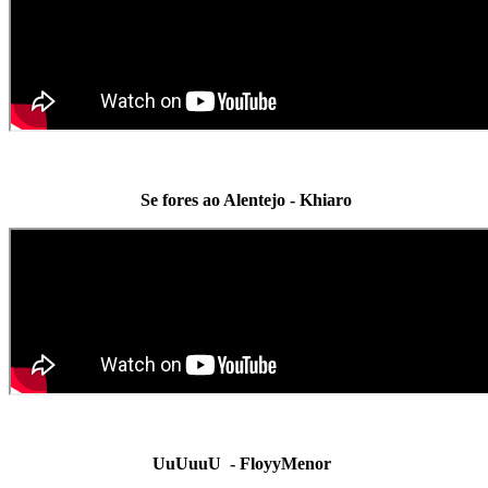
Se fores ao Alentejo - Khiaro
UuUuuU - FloyyMenor