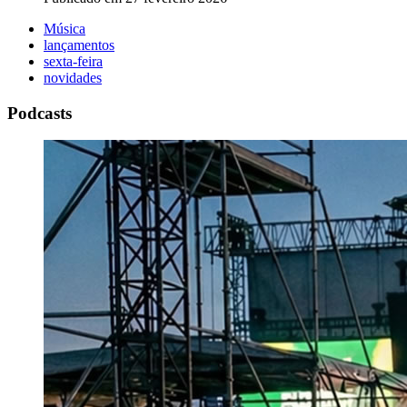
Música
lançamentos
sexta-feira
novidades
Podcasts