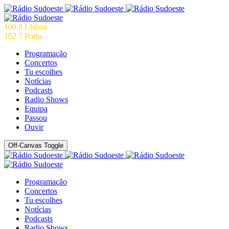
100.8 LIsboa
102.7 Porto
Programação
Concertos
Tu escolhes
Notícias
Podcasts
Radio Shows
Equipa
Passou
Ouvir
Off-Canvas Toggle
Programação
Concertos
Tu escolhes
Notícias
Podcasts
Radio Shows