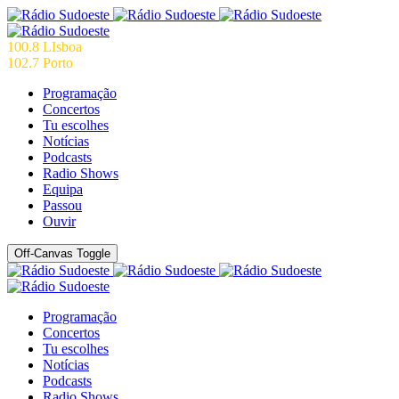
100.8 LIsboa
102.7 Porto
Programação
Concertos
Tu escolhes
Notícias
Podcasts
Radio Shows
Equipa
Passou
Ouvir
Off-Canvas Toggle
Programação
Concertos
Tu escolhes
Notícias
Podcasts
Radio Shows