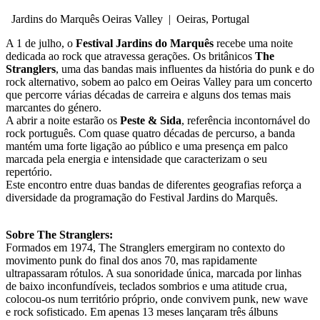
Jardins do Marquês Oeiras Valley
|
Oeiras, Portugal
A 1 de julho, o
Festival Jardins do Marquês
recebe uma noite
dedicada ao rock que atravessa gerações. Os britânicos
The
Stranglers
, uma das bandas mais influentes da história do punk e do
rock alternativo, sobem ao palco em Oeiras Valley para um concerto
que percorre várias décadas de carreira e alguns dos temas mais
marcantes do género.
A abrir a noite estarão os
Peste & Sida
, referência incontornável do
rock português. Com quase quatro décadas de percurso, a banda
mantém uma forte ligação ao público e uma presença em palco
marcada pela energia e intensidade que caracterizam o seu
repertório.
Este encontro entre duas bandas de diferentes geografias reforça a
diversidade da programação do Festival Jardins do Marquês.
Sobre The Stranglers:
Formados em 1974, The Stranglers emergiram no contexto do
movimento punk do final dos anos 70, mas rapidamente
ultrapassaram rótulos. A sua sonoridade única, marcada por linhas
de baixo inconfundíveis, teclados sombrios e uma atitude crua,
colocou-os num território próprio, onde convivem punk, new wave
e rock sofisticado. Em apenas 13 meses lançaram três álbuns