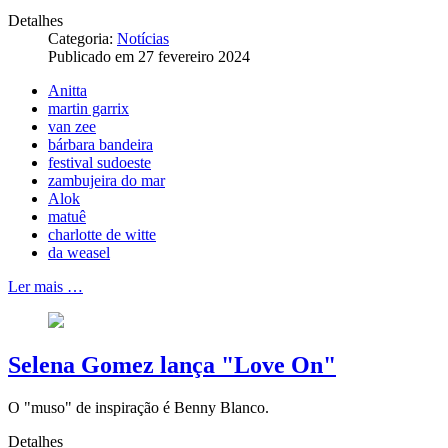
Detalhes
Categoria:
Notícias
Publicado em 27 fevereiro 2024
Anitta
martin garrix
van zee
bárbara bandeira
festival sudoeste
zambujeira do mar
Alok
matuê
charlotte de witte
da weasel
Ler mais …
Selena Gomez lança "Love On"
O "muso" de inspiração é Benny Blanco.
Detalhes