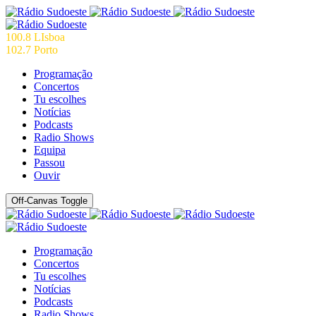
100.8 LIsboa
102.7 Porto
Programação
Concertos
Tu escolhes
Notícias
Podcasts
Radio Shows
Equipa
Passou
Ouvir
Off-Canvas Toggle
Programação
Concertos
Tu escolhes
Notícias
Podcasts
Radio Shows