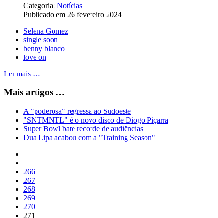
Categoria:
Notícias
Publicado em 26 fevereiro 2024
Selena Gomez
single soon
benny blanco
love on
Ler mais …
Mais artigos …
A "poderosa" regressa ao Sudoeste
"SNTMNTL" é o novo disco de Diogo Piçarra
Super Bowl bate recorde de audiências
Dua Lipa acabou com a "Training Season"
266
267
268
269
270
271