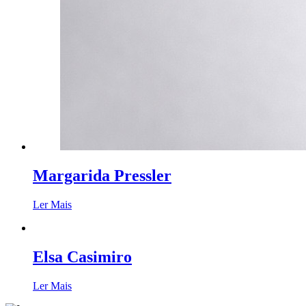
Margarida Pressler
Ler Mais
Elsa Casimiro
Ler Mais