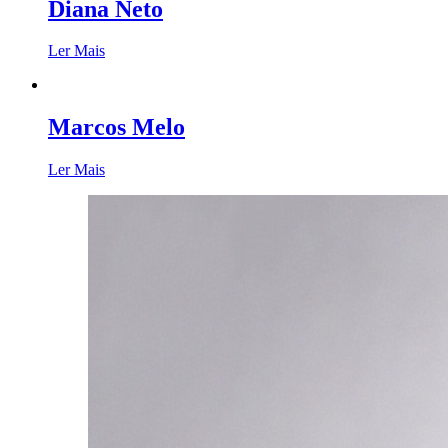
Diana Neto
Ler Mais
Marcos Melo
Ler Mais