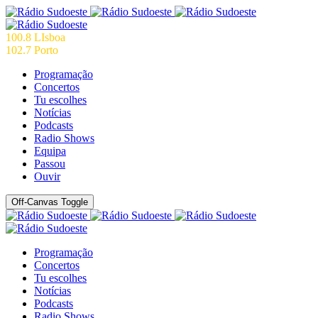
100.8 LIsboa
102.7 Porto
Programação
Concertos
Tu escolhes
Notícias
Podcasts
Radio Shows
Equipa
Passou
Ouvir
Off-Canvas Toggle
Programação
Concertos
Tu escolhes
Notícias
Podcasts
Radio Shows