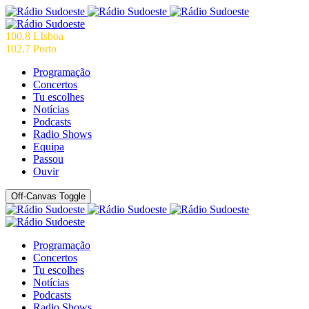
100.8 LIsboa
102.7 Porto
Programação
Concertos
Tu escolhes
Notícias
Podcasts
Radio Shows
Equipa
Passou
Ouvir
Off-Canvas Toggle
Programação
Concertos
Tu escolhes
Notícias
Podcasts
Radio Shows