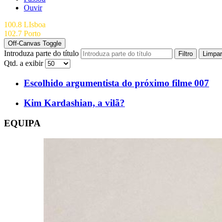
Ouvir
100.8 LIsboa
102.7 Porto
Off-Canvas Toggle
Introduza parte do título
Filtro
Limpar
Qtd. a exibir
Escolhido argumentista do próximo filme 007
Kim Kardashian, a vilã?
EQUIPA