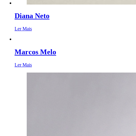
Diana Neto
Ler Mais
Marcos Melo
Ler Mais