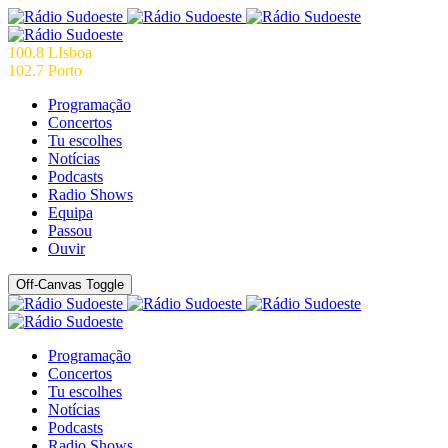
100.8 LIsboa
102.7 Porto
Programação
Concertos
Tu escolhes
Notícias
Podcasts
Radio Shows
Equipa
Passou
Ouvir
Off-Canvas Toggle
Programação
Concertos
Tu escolhes
Notícias
Podcasts
Radio Shows