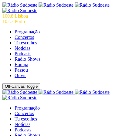
100.8 LIsboa
102.7 Porto
Programação
Concertos
Tu escolhes
Notícias
Podcasts
Radio Shows
Equipa
Passou
Ouvir
Off-Canvas Toggle
Programação
Concertos
Tu escolhes
Notícias
Podcasts
Radio Shows