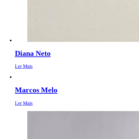
Diana Neto
Ler Mais
Marcos Melo
Ler Mais