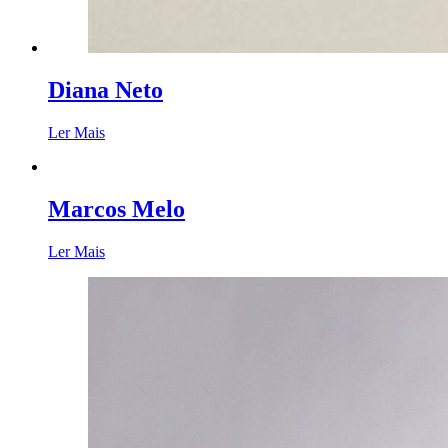
Diana Neto
Ler Mais
Marcos Melo
Ler Mais