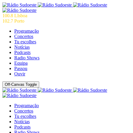
100.8 LIsboa
102.7 Porto
Programação
Concertos
Tu escolhes
Notícias
Podcasts
Radio Shows
Equipa
Passou
Ouvir
Off-Canvas Toggle
Programação
Concertos
Tu escolhes
Notícias
Podcasts
Radio Shows