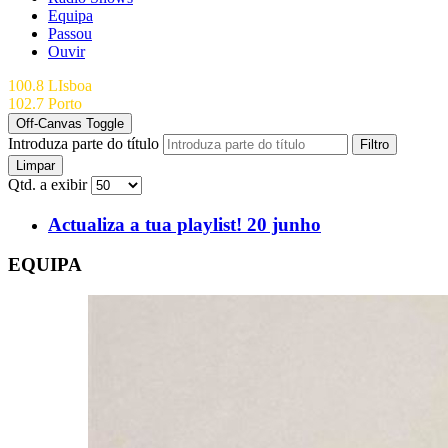
Equipa
Passou
Ouvir
100.8 LIsboa
102.7 Porto
Off-Canvas Toggle
Introduza parte do título
Filtro
Limpar
Qtd. a exibir
Actualiza a tua playlist! 20 junho
EQUIPA