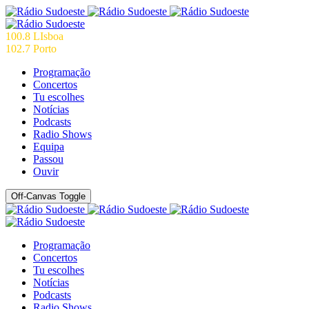
100.8 LIsboa
102.7 Porto
Programação
Concertos
Tu escolhes
Notícias
Podcasts
Radio Shows
Equipa
Passou
Ouvir
Off-Canvas Toggle
Programação
Concertos
Tu escolhes
Notícias
Podcasts
Radio Shows