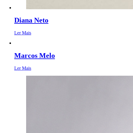
Diana Neto
Ler Mais
Marcos Melo
Ler Mais