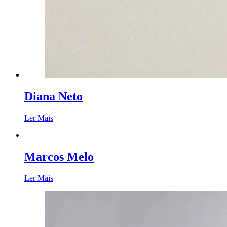
Diana Neto
Ler Mais
Marcos Melo
Ler Mais