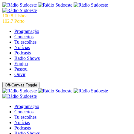
100.8 LIsboa
102.7 Porto
Programação
Concertos
Tu escolhes
Notícias
Podcasts
Radio Shows
Equipa
Passou
Ouvir
Off-Canvas Toggle
Programação
Concertos
Tu escolhes
Notícias
Podcasts
Radio Shows