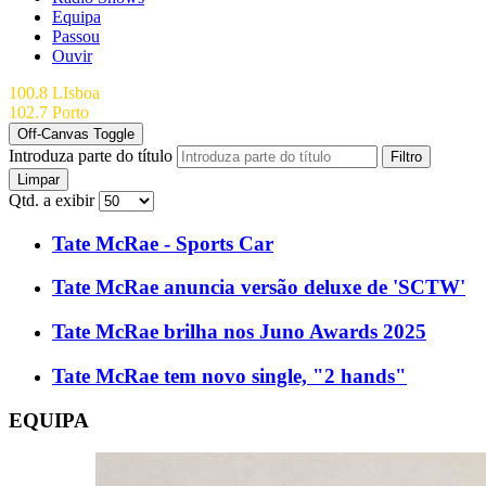
Equipa
Passou
Ouvir
100.8 LIsboa
102.7 Porto
Off-Canvas Toggle
Introduza parte do título
Filtro
Limpar
Qtd. a exibir
Tate McRae - Sports Car
Tate McRae anuncia versão deluxe de 'SCTW'
Tate McRae brilha nos Juno Awards 2025
Tate McRae tem novo single, "2 hands"
EQUIPA