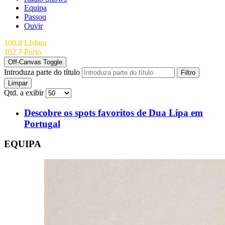
Equipa
Passou
Ouvir
100.8 LIsboa
102.7 Porto
Off-Canvas Toggle
Introduza parte do título
Filtro
Limpar
Qtd. a exibir
Descobre os spots favoritos de Dua Lipa em
Portugal
EQUIPA