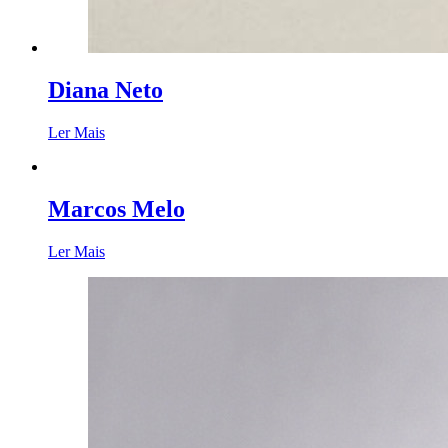
Diana Neto
Ler Mais
Marcos Melo
Ler Mais