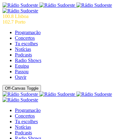
100.8 LIsboa
102.7 Porto
Programação
Concertos
Tu escolhes
Notícias
Podcasts
Radio Shows
Equipa
Passou
Ouvir
Off-Canvas Toggle
Programação
Concertos
Tu escolhes
Notícias
Podcasts
Radio Shows