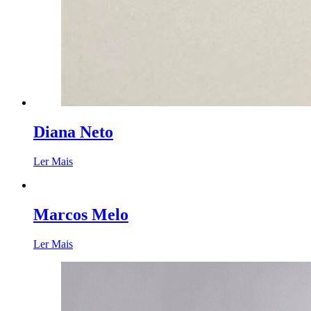
Diana Neto
Ler Mais
Marcos Melo
Ler Mais