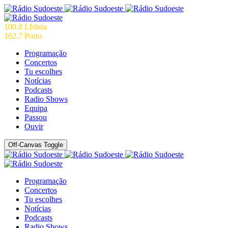
100.8 LIsboa
102.7 Porto
Programação
Concertos
Tu escolhes
Notícias
Podcasts
Radio Shows
Equipa
Passou
Ouvir
Off-Canvas Toggle
Programação
Concertos
Tu escolhes
Notícias
Podcasts
Radio Shows