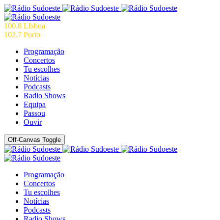
100.8 LIsboa
102.7 Porto
Programação
Concertos
Tu escolhes
Notícias
Podcasts
Radio Shows
Equipa
Passou
Ouvir
Off-Canvas Toggle
Programação
Concertos
Tu escolhes
Notícias
Podcasts
Radio Shows