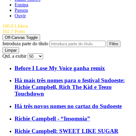
Equipa
Passou
Ouvir
100.8 LIsboa
102.7 Porto
Off-Canvas Toggle
Introduza parte do título
Filtro
Limpar
Qtd. a exibir
Before I Lose My Voice ganha remix
Há mais três nomes para o festival Sudoeste:
Richie Campbell, Rich The Kid e Teezo
Touchdown
Há três novos nomes no cartaz do Sudoeste
Richie Campbell - “Insomnia”
Richie Campbell: SWEET LIKE SUGAR