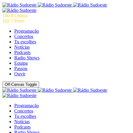
100.8 LIsboa
102.7 Porto
Programação
Concertos
Tu escolhes
Notícias
Podcasts
Radio Shows
Equipa
Passou
Ouvir
Off-Canvas Toggle
Programação
Concertos
Tu escolhes
Notícias
Podcasts
Radio Shows