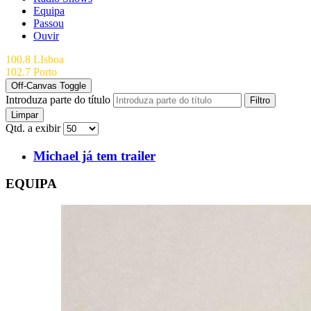
Equipa
Passou
Ouvir
100.8 LIsboa
102.7 Porto
Off-Canvas Toggle
Introduza parte do título
Filtro
Limpar
Qtd. a exibir
Michael já tem trailer
EQUIPA