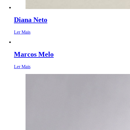
Diana Neto
Ler Mais
Marcos Melo
Ler Mais