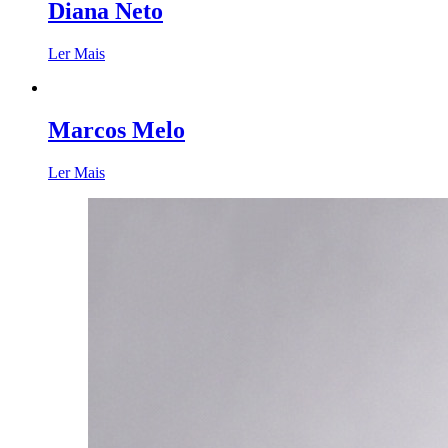
Diana Neto
Ler Mais
Marcos Melo
Ler Mais