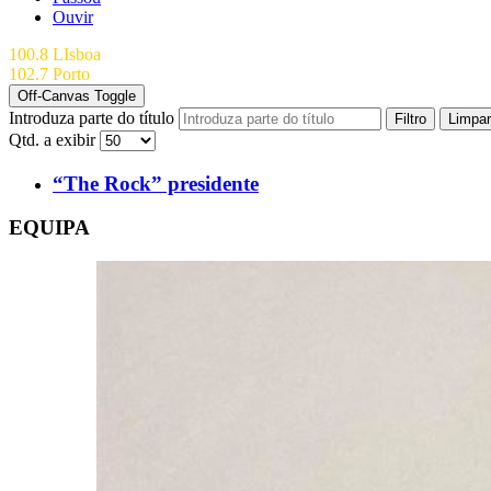
Ouvir
100.8 LIsboa
102.7 Porto
Off-Canvas Toggle
Introduza parte do título
Filtro
Limpar
Qtd. a exibir
“The Rock” presidente
EQUIPA