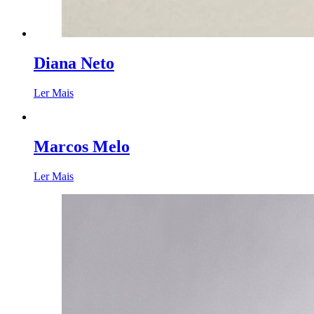
Diana Neto
Ler Mais
Marcos Melo
Ler Mais