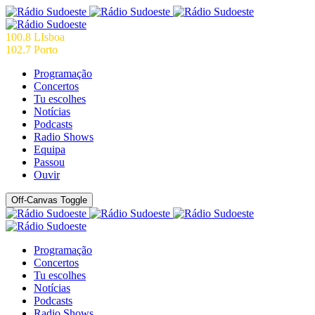
100.8 LIsboa
102.7 Porto
Programação
Concertos
Tu escolhes
Notícias
Podcasts
Radio Shows
Equipa
Passou
Ouvir
Off-Canvas Toggle
Programação
Concertos
Tu escolhes
Notícias
Podcasts
Radio Shows