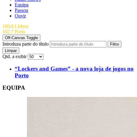
Equipa
Passou
Ouvir
100.8 LIsboa
102.7 Porto
Off-Canvas Toggle
Introduza parte do título
Filtro
Limpar
Qtd. a exibir
“Lockers and Games” - a nova loja de jogos no
Porto
EQUIPA