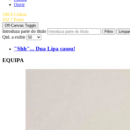
Ouvir
100.8 LIsboa
102.7 Porto
Off-Canvas Toggle
Introduza parte do título
Filtro
Limpar
Qtd. a exibir
"Shh"... Dua Lipa casou!
EQUIPA