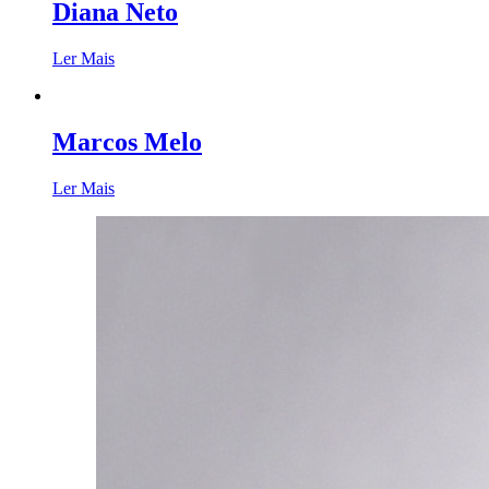
Diana Neto
Ler Mais
Marcos Melo
Ler Mais