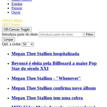
Equipa
Passou
Ouvir
100.8 LIsboa
102.7 Porto
Off-Canvas Toggle
Introduza parte do título
Filtro
Limpar
Qtd. a exibir
Megan Thee Stallion hospitalizada
Beyoncé é eleita pela Billboard a maior Pop
Star do século XXI
Megan Thee Stallion - "Whenever"
Megan Thee Stallion confirma novo álbum
Megan Thee Stallion tem uma cobra