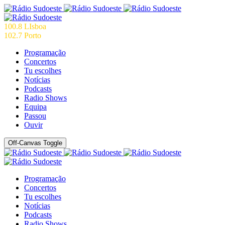
100.8 LIsboa
102.7 Porto
Programação
Concertos
Tu escolhes
Notícias
Podcasts
Radio Shows
Equipa
Passou
Ouvir
Off-Canvas Toggle
Programação
Concertos
Tu escolhes
Notícias
Podcasts
Radio Shows