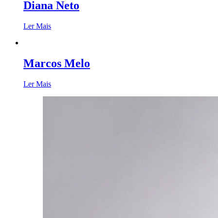
Diana Neto
Ler Mais
Marcos Melo
Ler Mais