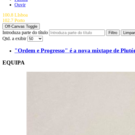
Ouvir
100.8 LIsboa
102.7 Porto
Off-Canvas Toggle
Introduza parte do título
Filtro
Limpar
Qtd. a exibir
"Ordem e Progresso" é a nova mixtape de Plutó
EQUIPA