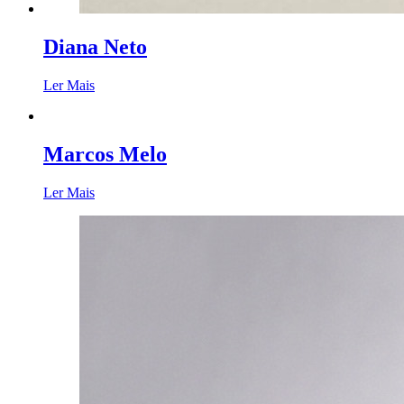
Diana Neto
Ler Mais
Marcos Melo
Ler Mais