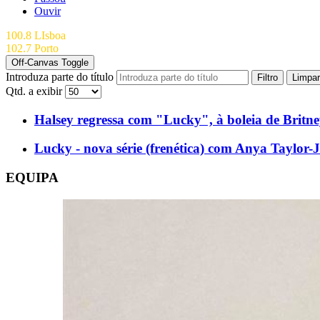
Ouvir
100.8 LIsboa
102.7 Porto
Off-Canvas Toggle
Introduza parte do título
Filtro
Limpar
Qtd. a exibir
Halsey regressa com "Lucky", à boleia de Britn
Lucky - nova série (frenética) com Anya Taylor-
EQUIPA