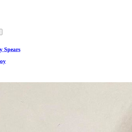
ey Spears
Joy