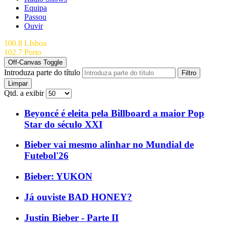
Equipa
Passou
Ouvir
100.8 LIsboa
102.7 Porto
Off-Canvas Toggle
Introduza parte do título
Filtro
Limpar
Qtd. a exibir
Beyoncé é eleita pela Billboard a maior Pop
Star do século XXI
Bieber vai mesmo alinhar no Mundial de
Futebol'26
Bieber: YUKON
Já ouviste BAD HONEY?
Justin Bieber - Parte II