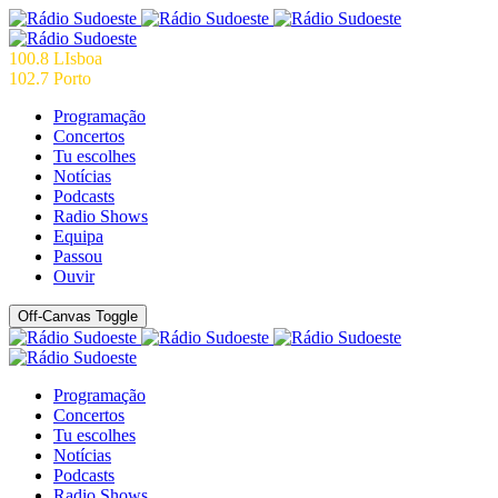
100.8 LIsboa
102.7 Porto
Programação
Concertos
Tu escolhes
Notícias
Podcasts
Radio Shows
Equipa
Passou
Ouvir
Off-Canvas Toggle
Programação
Concertos
Tu escolhes
Notícias
Podcasts
Radio Shows