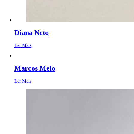
Diana Neto
Ler Mais
Marcos Melo
Ler Mais