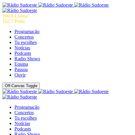
100.8 LIsboa
102.7 Porto
Programação
Concertos
Tu escolhes
Notícias
Podcasts
Radio Shows
Equipa
Passou
Ouvir
Off-Canvas Toggle
Programação
Concertos
Tu escolhes
Notícias
Podcasts
Radio Shows