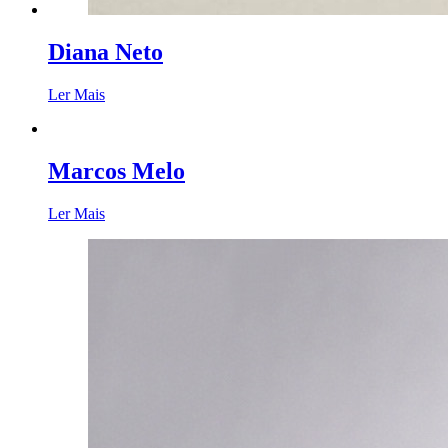
Diana Neto
Ler Mais
Marcos Melo
Ler Mais