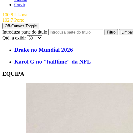
Ouvir
100.8 LIsboa
102.7 Porto
Off-Canvas Toggle
Introduza parte do título
Filtro
Limpar
Qtd. a exibir
Drake no Mundial 2026
Karol G no "halftime" da NFL
EQUIPA