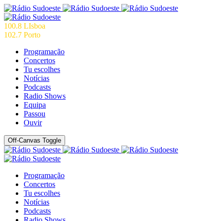
100.8 LIsboa
102.7 Porto
Programação
Concertos
Tu escolhes
Notícias
Podcasts
Radio Shows
Equipa
Passou
Ouvir
Off-Canvas Toggle
Programação
Concertos
Tu escolhes
Notícias
Podcasts
Radio Shows