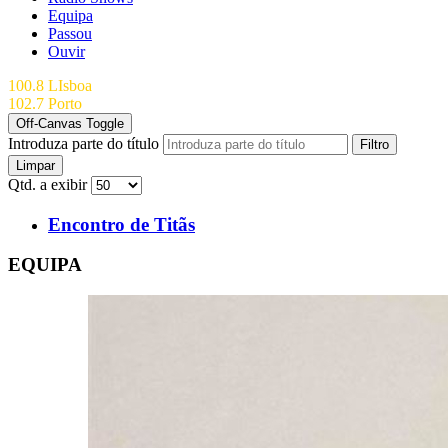
Equipa
Passou
Ouvir
100.8 LIsboa
102.7 Porto
Off-Canvas Toggle
Introduza parte do título
Filtro
Limpar
Qtd. a exibir
Encontro de Titãs
EQUIPA