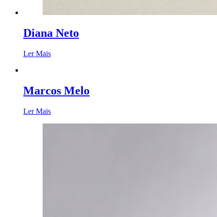
Diana Neto
Ler Mais
Marcos Melo
Ler Mais