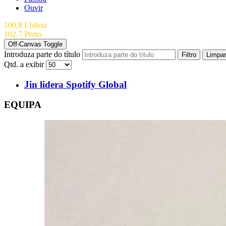
Ouvir
100.8 LIsboa
102.7 Porto
Off-Canvas Toggle
Introduza parte do título
Filtro
Limpar
Qtd. a exibir
Jin lidera Spotify Global
EQUIPA