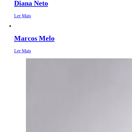
Diana Neto
Ler Mais
Marcos Melo
Ler Mais