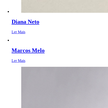
Diana Neto
Ler Mais
Marcos Melo
Ler Mais