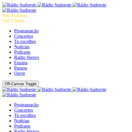
100.8 LIsboa
102.7 Porto
Programação
Concertos
Tu escolhes
Notícias
Podcasts
Radio Shows
Equipa
Passou
Ouvir
Off-Canvas Toggle
Programação
Concertos
Tu escolhes
Notícias
Podcasts
Radio Shows