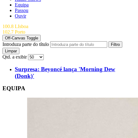
Equipa
Passou
Ouvir
100.8 LIsboa
102.7 Porto
Off-Canvas Toggle
Introduza parte do título
Filtro
Limpar
Qtd. a exibir
Surpresa: Beyoncé lança 'Morning Dew
(Donk)'
EQUIPA