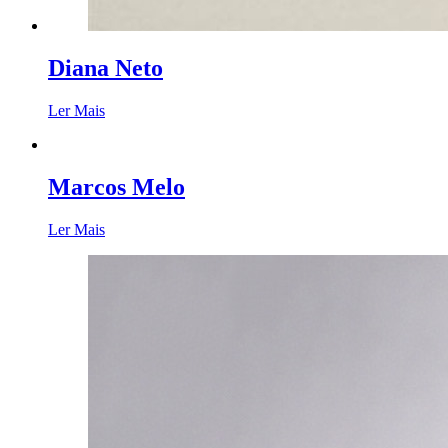
Diana Neto
Ler Mais
Marcos Melo
Ler Mais