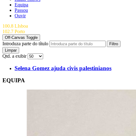
Equipa
Passou
Ouvir
100.8 LIsboa
102.7 Porto
Off-Canvas Toggle
Introduza parte do título
Filtro
Limpar
Qtd. a exibir
Selena Gomez ajuda civis palestinianos
EQUIPA