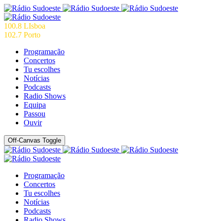
100.8 LIsboa
102.7 Porto
Programação
Concertos
Tu escolhes
Notícias
Podcasts
Radio Shows
Equipa
Passou
Ouvir
Off-Canvas Toggle
Programação
Concertos
Tu escolhes
Notícias
Podcasts
Radio Shows