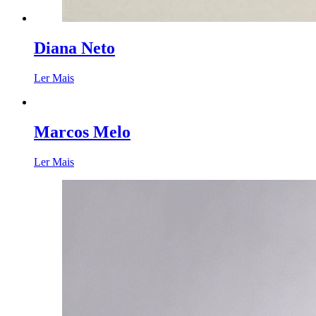
Diana Neto
Ler Mais
Marcos Melo
Ler Mais