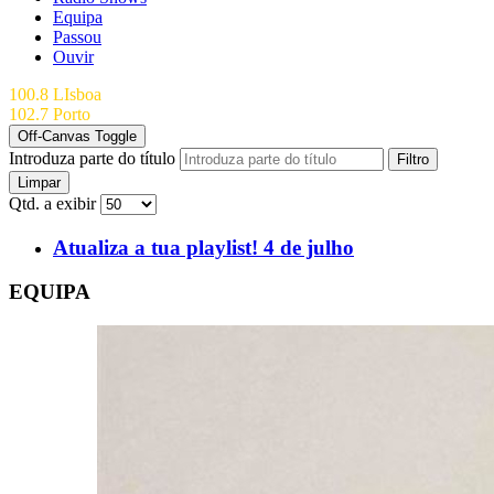
Equipa
Passou
Ouvir
100.8 LIsboa
102.7 Porto
Off-Canvas Toggle
Introduza parte do título
Filtro
Limpar
Qtd. a exibir
Atualiza a tua playlist! 4 de julho
EQUIPA