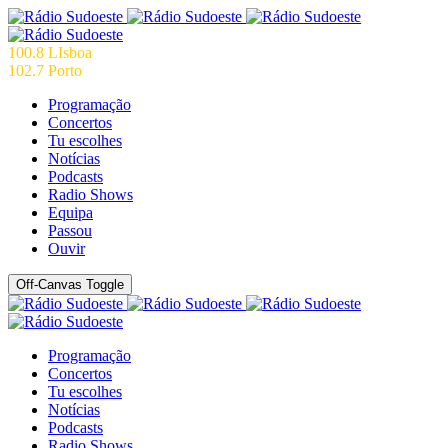
100.8 LIsboa
102.7 Porto
Programação
Concertos
Tu escolhes
Notícias
Podcasts
Radio Shows
Equipa
Passou
Ouvir
Off-Canvas Toggle
Programação
Concertos
Tu escolhes
Notícias
Podcasts
Radio Shows