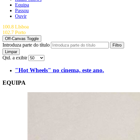
Equipa
Passou
Ouvir
100.8 LIsboa
102.7 Porto
Off-Canvas Toggle
Introduza parte do título
Filtro
Limpar
Qtd. a exibir
"Hot Wheels" no cinema, este ano.
EQUIPA