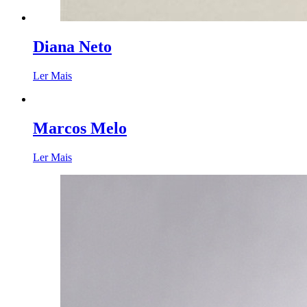
Diana Neto
Ler Mais
Marcos Melo
Ler Mais