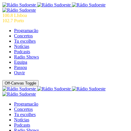
100.8 LIsboa
102.7 Porto
Programação
Concertos
Tu escolhes
Notícias
Podcasts
Radio Shows
Equipa
Passou
Ouvir
Off-Canvas Toggle
Programação
Concertos
Tu escolhes
Notícias
Podcasts
Radio Shows