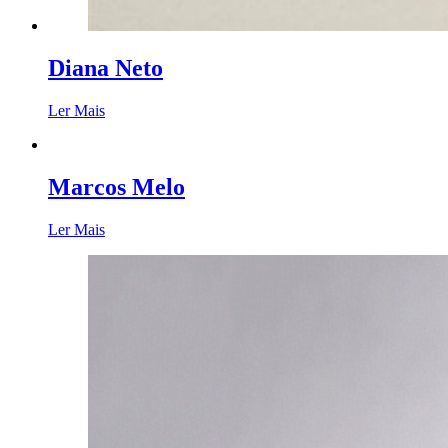
Diana Neto
Ler Mais
Marcos Melo
Ler Mais