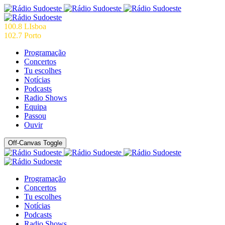
100.8 LIsboa
102.7 Porto
Programação
Concertos
Tu escolhes
Notícias
Podcasts
Radio Shows
Equipa
Passou
Ouvir
Off-Canvas Toggle
Programação
Concertos
Tu escolhes
Notícias
Podcasts
Radio Shows