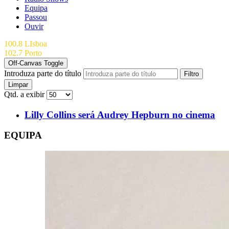
Equipa
Passou
Ouvir
100.8 LIsboa
102.7 Porto
Off-Canvas Toggle
Introduza parte do título
Filtro
Limpar
Qtd. a exibir
Lilly Collins será Audrey Hepburn no cinema
EQUIPA