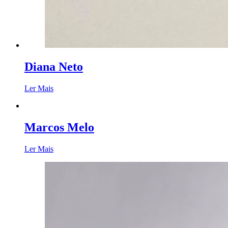
Diana Neto
Ler Mais
Marcos Melo
Ler Mais