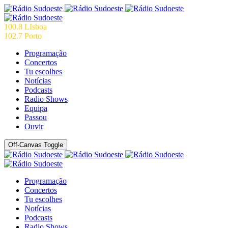
100.8 LIsboa
102.7 Porto
Programação
Concertos
Tu escolhes
Notícias
Podcasts
Radio Shows
Equipa
Passou
Ouvir
Off-Canvas Toggle
Programação
Concertos
Tu escolhes
Notícias
Podcasts
Radio Shows