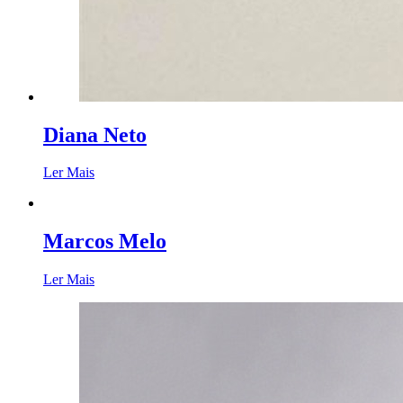
Diana Neto
Ler Mais
Marcos Melo
Ler Mais