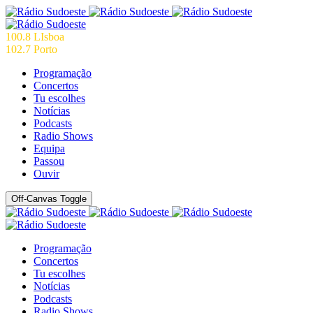
100.8 LIsboa
102.7 Porto
Programação
Concertos
Tu escolhes
Notícias
Podcasts
Radio Shows
Equipa
Passou
Ouvir
Off-Canvas Toggle
Programação
Concertos
Tu escolhes
Notícias
Podcasts
Radio Shows