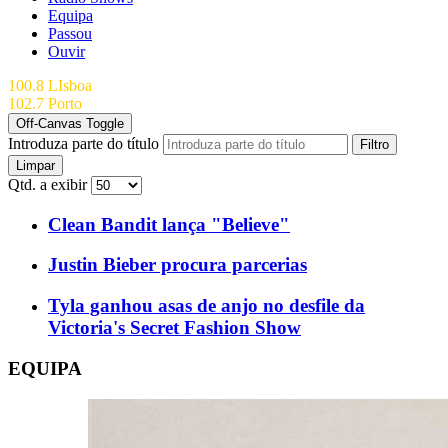
Equipa
Passou
Ouvir
100.8 LIsboa
102.7 Porto
Off-Canvas Toggle
Introduza parte do título
Filtro
Limpar
Qtd. a exibir
Clean Bandit lança "Believe"
Justin Bieber procura parcerias
Tyla ganhou asas de anjo no desfile da
Victoria's Secret Fashion Show
EQUIPA