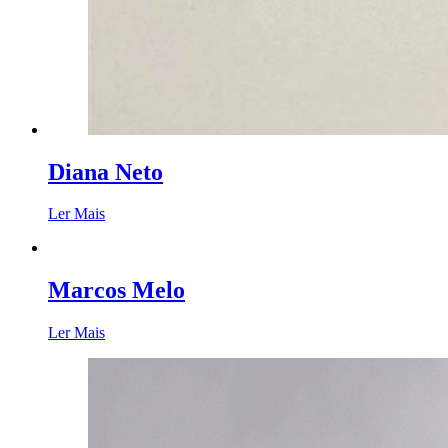
Diana Neto
Ler Mais
Marcos Melo
Ler Mais