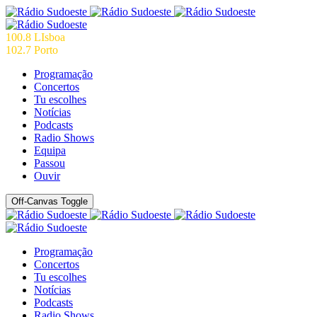
100.8 LIsboa
102.7 Porto
Programação
Concertos
Tu escolhes
Notícias
Podcasts
Radio Shows
Equipa
Passou
Ouvir
Off-Canvas Toggle
Programação
Concertos
Tu escolhes
Notícias
Podcasts
Radio Shows