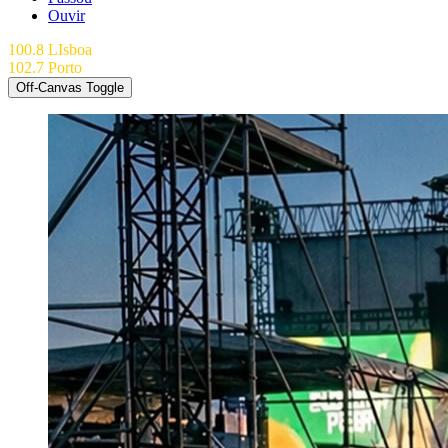
Ouvir
100.8 LIsboa
102.7 Porto
Off-Canvas Toggle