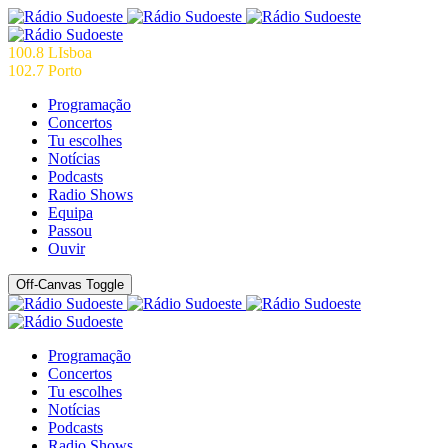
100.8 LIsboa
102.7 Porto
Programação
Concertos
Tu escolhes
Notícias
Podcasts
Radio Shows
Equipa
Passou
Ouvir
Off-Canvas Toggle
Programação
Concertos
Tu escolhes
Notícias
Podcasts
Radio Shows