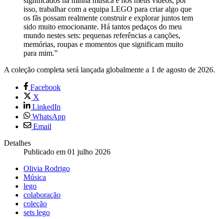
significados na minha música e nos meus vídeos, por
isso, trabalhar com a equipa LEGO para criar algo que
os fãs possam realmente construir e explorar juntos tem
sido muito emocionante. Há tantos pedaços do meu
mundo nestes sets: pequenas referências a canções,
memórias, roupas e momentos que significam muito
para mim.”
A coleção completa será lançada globalmente a 1 de agosto de 2026.
Facebook
X
LinkedIn
WhatsApp
Email
Detalhes
Publicado em 01 julho 2026
Olivia Rodrigo
Música
lego
colaboração
coleção
sets lego