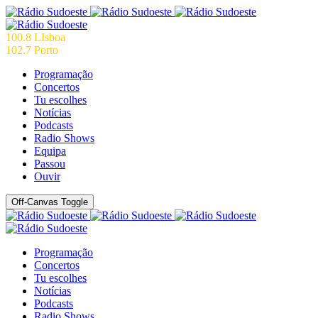
100.8 LIsboa
102.7 Porto
Programação
Concertos
Tu escolhes
Notícias
Podcasts
Radio Shows
Equipa
Passou
Ouvir
Off-Canvas Toggle
Programação
Concertos
Tu escolhes
Notícias
Podcasts
Radio Shows