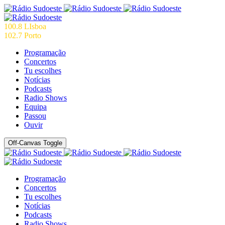
100.8 LIsboa
102.7 Porto
Programação
Concertos
Tu escolhes
Notícias
Podcasts
Radio Shows
Equipa
Passou
Ouvir
Off-Canvas Toggle
Programação
Concertos
Tu escolhes
Notícias
Podcasts
Radio Shows