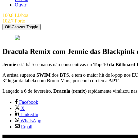
Ouvir
100.8 LIsboa
102.7 Porto
Off-Canvas Toggle
Dracula Remix com Jennie das Blackpink c
Jennie
está há 5 semanas não consecutivas no
Top 10 da Billboard
A artista superou
SWIM
dos BTS, e tem o maior hit de k-pop nos EU
3º lugar da tabela com Bruno Mars, por conta do tema
APT
.
Lançado a 6 de fevereiro,
Dracula (remix)
rapidamente viralizou nas
Facebook
X
LinkedIn
WhatsApp
Email