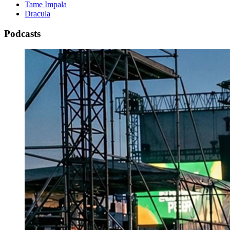
Tame Impala
Dracula
Podcasts