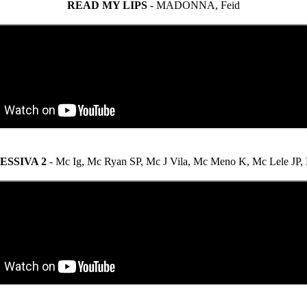
READ MY LIPS
- MADONNA, Feid
SSIVA 2
- Mc Ig, Mc Ryan SP, Mc J Vila, Mc Meno K, Mc Lele JP,