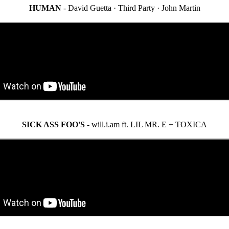
HUMAN
- David Guetta · Third Party · John Martin
SICK ASS FOO'S
- will.i.am ft. LIL MR. E + TOXICA